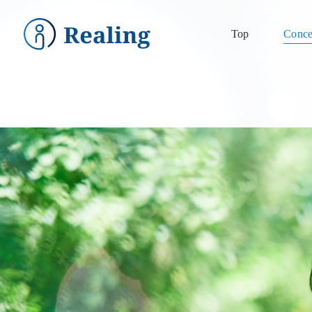
Top
Conce