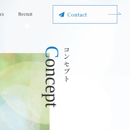
Contact
cs
Recruit
C
コンセプト
oncept