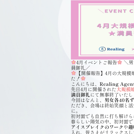
4月イベントご報告
＼男
員御礼／
【開催報告】4月の大規模
た！
こんにちは、
Realing Agen
先日4月に開催された
大規模
満員御礼
にて無事終了いたし
今回はなんと、
男女各40名
ただき、会場は終始笑顔と活
に。
初対面でも自然に打ち解けら
春らしい陽気の中、初対面で
アイスブレイクのワーク
や
趣
入れ、皆さまがリラックスし