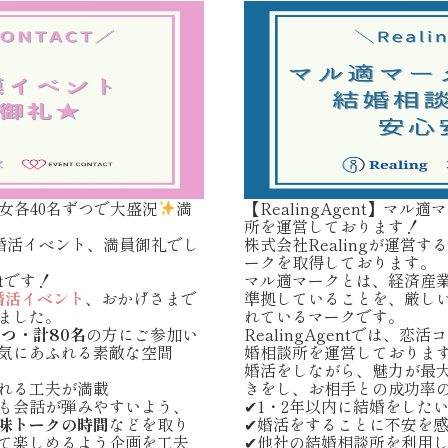
女各40名ずつで大盛況
満
【RealingAgent】マ
所を運営しております！
婚活イベント、満員御礼でし
株式会社Realingが運営するR
ークを取得しております。
t
です！
マル適マークとは、経済産
婚活イベント
、おかげさまで
準拠していることを、厳し
ました。
れているマークです。
ずつ・計80名
の方にご参加い
RealingAgentでは、
気にあふれる素敵な空間
婚相談所を運営しておりま
婚活をしながら、魅力が最
れる工夫が満載
きをし、お相手との成功率
も会話が弾みやすいよう、
✔1・2年以内に結婚をした
味トークの時間
などを取り
✔婚活をすることに不安を
て楽しめるよう企画を工夫
✔他社の結婚相談所を利用