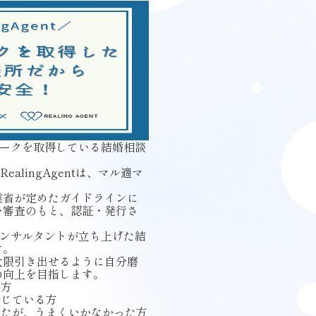
ル適マークを取得している結婚相談
ealingAgentは、マル適マ
業省が定めたガイドラインに
い審査のもと、認証・発行さ
恋活コンサルタントが立ち上げた結
す。
大限引き出せるように自分磨
の向上を目指します。
い方
感じている方
したが、うまくいかなかった方